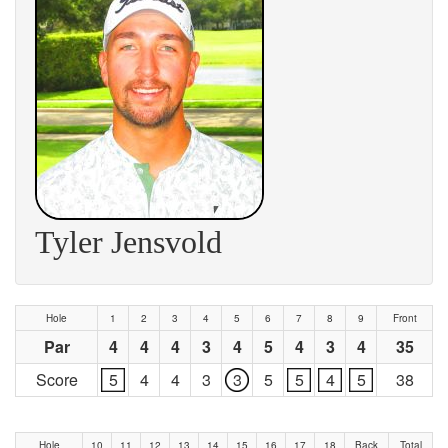
Tyler Jensvold
Hole
1
2
3
4
5
6
7
8
9
Front
Par
4
4
4
3
4
5
4
3
4
35
Score
5
4
4
3
3
5
5
4
5
38
Hole
10
11
12
13
14
15
16
17
18
Back
Total