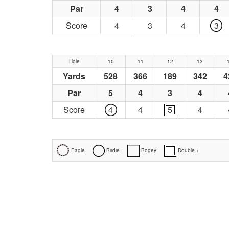
Par
4
3
4
4
Score
4
3
4
3
Hole
10
11
12
13
Yards
528
366
189
342
4
Par
5
4
3
4
Score
4
4
5
4
Eagle
Birdie
Bogey
Double +