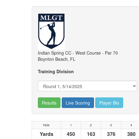
Indian Spring CC - West Course - Par 70
Boynton Beach, FL
Training Division
Results
Live Scoring
Player Bio
Hole
1
2
3
4
Yards
450
163
376
380