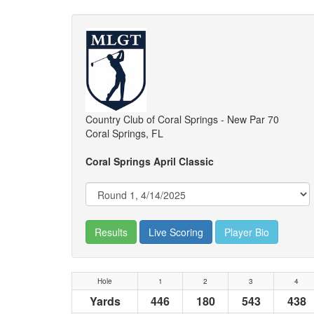
Country Club of Coral Springs - New Par 70
Coral Springs, FL
Coral Springs April Classic
Results
Live Scoring
Player Bio
Hole
1
2
3
4
Yards
446
180
543
438