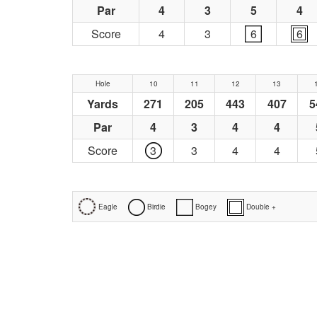
Par
4
3
5
4
Score
4
3
6
6
Hole
10
11
12
13
Yards
271
205
443
407
5
Par
4
3
4
4
Score
3
3
4
4
Eagle
Birdie
Bogey
Double +